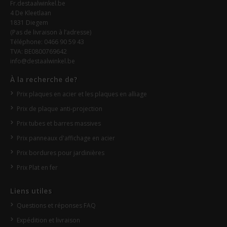
Fr.destaalwinkel.be
4 De Kleetlaan
1831 Diegem
(Pas de livraison à l’adresse)
Téléphone: 0466 90 59 43
TVA: BE0800769642
info@destaalwinkel.be
À la recherche de?
Prix plaques en acier et les plaques en alliage
Prix de plaque anti-projection
Prix tubes et barres massives
Prix panneaux d'affichage en acier
Prix bordures pour jardinières
Prix Plat en fer
Liens utiles
Questions et réponses FAQ
Expédition et livraison