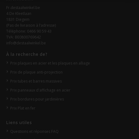
Fr.destaalwinkel.be
4 De Kleetlaan
1831 Diegem
(Pas de livraison à l’adresse)
Téléphone: 0466 90 59 43
TVA: BE0800769642
info@destaalwinkel.be
À la recherche de?
Prix plaques en acier et les plaques en alliage
Prix de plaque anti-projection
Prix tubes et barres massives
Prix panneaux d'affichage en acier
Prix bordures pour jardinières
Prix Plat en fer
Liens utiles
Questions et réponses FAQ