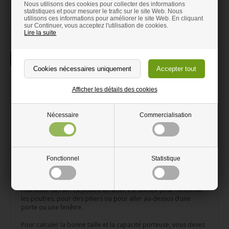
Nous utilisons des cookies pour collecter des informations
info@destaalwinkel.be
statistiques et pour mesurer le trafic sur le site Web. Nous
utilisons ces informations pour améliorer le site Web. En cliquant
sur Continuer, vous acceptez l'utilisation de cookies.
Lire la suite
La description
Information
Poutre IPE inoxydable
Afficher les détails des cookies
Poutre en acier inoxydable IPE découpée selon vos mesures
Nécessaire
Commercialisation
Parfait pour un projet en acier à faire soi-même
Très résistant. Aussi nommé profil I.
Peut être découper avec une meuleuse
Fonctionnel
Statistique
Une poutre en acier inoxydable IPE est utilisable aussi bien à
l’intérieur qu’à l’extérieur. Cette poutre IPE ne rouille pas avec
l’humidité de l’air. La poutre en acier est utilisée pour renforcer
les poutres, pour des piliers ou pour aller au-dessus d’une
porte ou une fenêtre.
Pour calculer la bonne taille et la capacité porteuse, vous devez