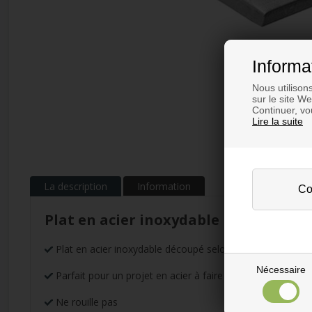
Informa
Nous utilison
sur le site W
Continuer, vou
Lire la suite
La description
Information
Plat en acier inoxydable
Plat en acier inoxydable découpé selon vos mesures
Nécessaire
Parfait pour un projet en acier à faire soi-même
Ne rouille pas