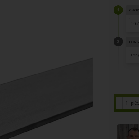
CHOI
LONGU
+
piè
-