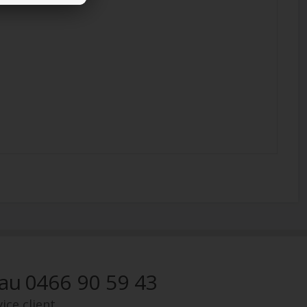
 au
0466 90 59 43
ice client