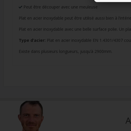
Peut être découper avec une meuleuse
Plat en acier inoxydable peut être utilisé aussi bien à l’intérie
Plat en acier inoxydable avec une belle surface polie. Un plat 
Type d’acier:
Plat en acier inoxydable EN 1.4301/4307 co
Existe dans plusieurs longueurs, jusqu’à 2900mm.
A