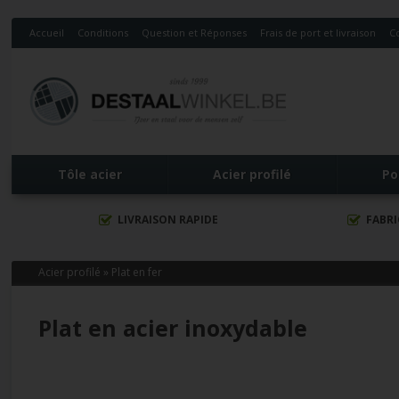
Accueil
Conditions
Question et Réponses
Frais de port et livraison
C
Tôle acier
Acier profilé
Po
LIVRAISON RAPIDE
FABR
Acier profilé
»
Plat en fer
Plat en acier inoxydable