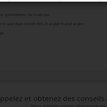
ur qu’à l’extérieur. Ne rouille pas.
en acier épais est très fort, et un plat fin peut se plier.
upé
ppelez et obtenez des conseils
Nous parlons anglais dans notre serv