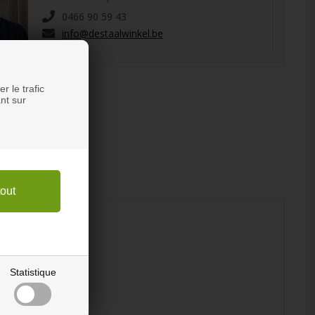
0466 90 59 43
info@destaalwinkel.be
r le trafic
nt sur
Statistique